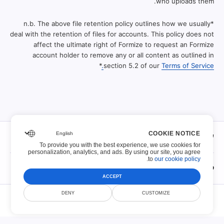
who uploads them.
*n.b. The above file retention policy outlines how we usually
deal with the retention of files for accounts. This policy does not
affect the ultimate right of Formize to request an Formize
account holder to remove any or all content as outlined in
*
section 5.2 of our
Terms of Service.
COOKIE NOTICE
על אודות
To provide you with the best experience, we use cookies for
personalization, analytics, and ads. By using our site, you agree
.
to
our cookie policy
על אודות
קובצי PDF הניתנים למילוי
ACCEPT
איש קשר
© Scoutize Pty Ltd 2026. כל הזכויות שמורות.
קובצי PDF הניתנים למילוי
DENY
CUSTOMIZE
מדיניות שמירת קבצים
תנאי השירות
מדיניות פרטיות
בִּטָחוֹן
DMCA
100 הטפסים המובילים